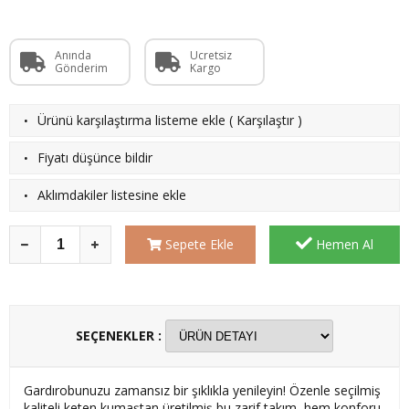
Anında
Ücretsiz
Gönderim
Kargo
·
Ürünü karşılaştırma listeme ekle
(
Karşılaştır
)
·
Fiyatı düşünce bildir
·
Aklımdakiler listesine ekle
Sepete Ekle
Hemen Al
SEÇENEKLER :
Gardırobunuzu zamansız bir şıklıkla yenileyin! Özenle seçilmiş
kaliteli keten kumaştan üretilmiş bu zarif takım, hem konforu