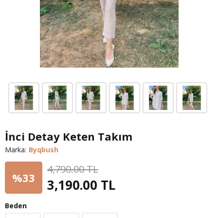
İnci Detay Keten Takım
Marka:
Byqbush
4,790.00 TL
%33
3,190.00
TL
Beden