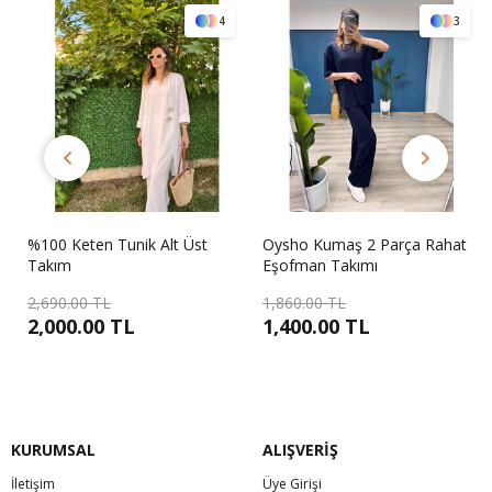
4
3
%100 Keten Tunik Alt Üst
Oysho Kumaş 2 Parça Rahat
Takım
Eşofman Takımı
2,690.00 TL
1,860.00 TL
2,000.00 TL
1,400.00 TL
KURUMSAL
ALIŞVERİŞ
İletişim
Üye Girişi