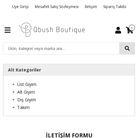
Üye Girişi
Mesafeli Satış Sözleşmesi
İletişim
Sipariş Takibi
Gizlilik ve Kullanım Şartları
Hakkımızda
İptal, İade ve Değişim
0
Alt Kategoriler
Üst Giyim
Alt Giyim
Dış Giyim
Takım
İLETIŞIM FORMU