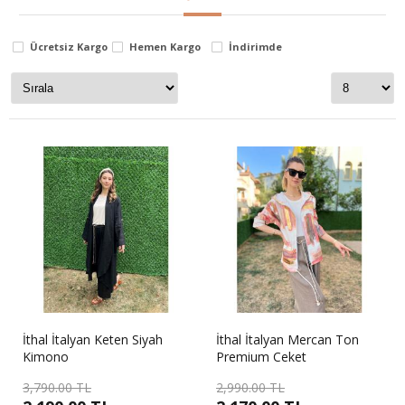
byqbush
Stok Durumu
Ücretsiz Kargo
Hemen Kargo
İndirimde
stokta var
stokta yok
İthal İtalyan Keten Siyah
İthal İtalyan Mercan Ton
Kimono
Premium Ceket
3,790.00 TL
2,990.00 TL