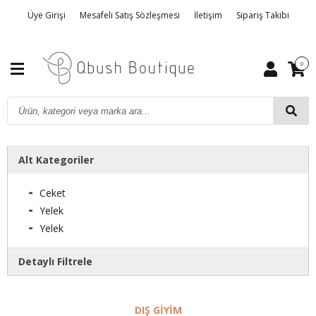
Üye Girişi
Mesafeli Satış Sözleşmesi
İletişim
Sipariş Takibi
Gizlilik ve Kullanım Şartları
Hakkımızda
İptal, İade ve Değişim
0
Alt Kategoriler
Ceket
Yelek
Yelek
Detaylı Filtrele
Markalar
DIŞ GIYIM