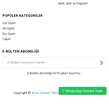
İptal, İade ve Değişim
POPÜLER KATEGORİLER
Üst Giyim
Alt Giyim
Dış Giyim
Takım
E-BÜLTEN ABONELİĞİ
E-Bülten aboneliği ile fırsatları kaçırma...
WhatsApp Destek Hattı
Copyright ©
Arısu Yazılım Teknolojileri
All Right Reserved